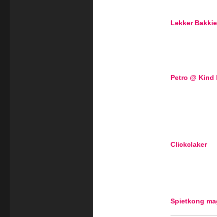
Lekker Bakkie
Petro @ Kind
Clickclaker
Spietkong ma