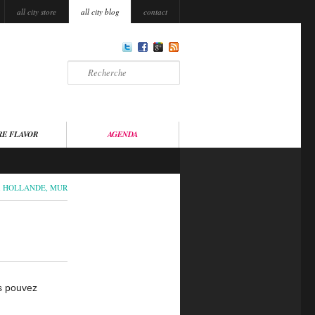
all city store
all city blog
contact
Recherche
RE FLAVOR
AGENDA
,
HOLLANDE
,
MUR
s pouvez