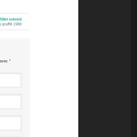
Billet suivant
s graffiti 1988
 avec
*