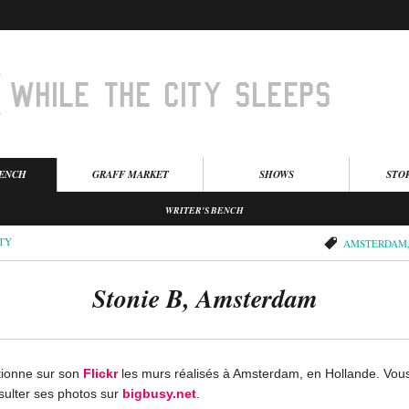
BENCH
GRAFF MARKET
SHOWS
STO
WRITER'S BENCH
ITY
AMSTERDAM
Stonie B, Amsterdam
ctionne sur son
Flickr
les murs réalisés à Amsterdam, en Hollande. Vou
ulter ses photos sur
bigbusy.net
.