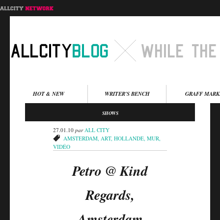
Menu principal
HOT & NEW
WRITER'S BENCH
GRAFF MARK
Aller au contenu
Aller au contenu
SHOWS
secondaire
principal
27.01.10
par
ALL CITY
AMSTERDAM
,
ART
,
HOLLANDE
,
MUR
,
VIDÉO
Petro @ Kind
Regards,
Amsterdam