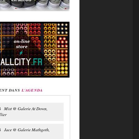
ENT DANS
L'AGENDA
Mist @ Galerie At Down,
4
lier
Jace @ Galerie Mathgoth,
4