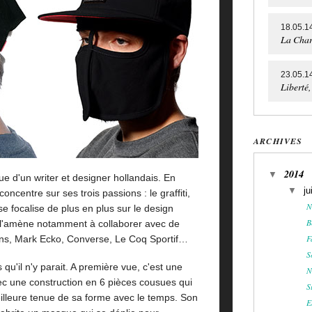
18.05.1
La Char
23.05.1
Liberté
ARCHIVES
2014
▼
e d'un writer et designer hollandais. En
▼
ju
concentre sur ses trois passions : le graffiti,
N
se focalise de plus en plus sur le design
B
 l'amène notamment à collaborer avec de
F
ns, Mark Ecko, Converse, Le Coq Sportif…
S
 qu'il n'y parait. A première vue, c'est une
N
vec une construction en 6 pièces cousues qui
S
eilleure tenue de sa forme avec le temps. Son
E