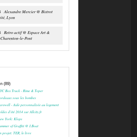
Alexandre Mercier @ Bistrot
4
ité, Lyon
Retro actif @ Espace Art &
4
, Charenton-le-Pont
in
(89)
YC Box Truck - Rime & Toper
ordeaux sous les bombes
arewell - Aide personnalisée au logement
oldes d'été 2014 sur Allcity.fr
ew York: Klops
ummer of Graffiti @ I.Boat
n projet: TER, le livre