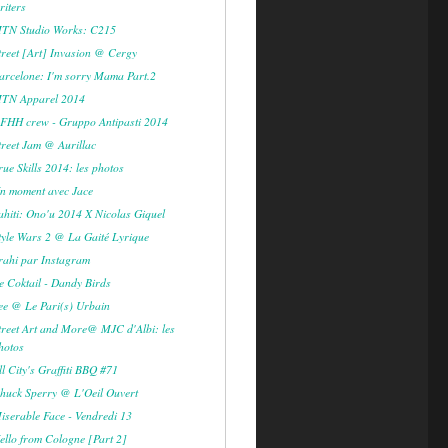
riters
TN Studio Works: C215
treet [Art] Invasion @ Cergy
arcelone: I'm sorry Mama Part.2
TN Apparel 2014
FHH crew - Gruppo Antipasti 2014
treet Jam @ Aurillac
rue Skills 2014: les photos
n moment avec Jace
ahiti: Ono'u 2014 X Nicolas Giquel
tyle Wars 2 @ La Gaité Lyrique
rahi par Instagram
e Coktail - Dandy Birds
ee @ Le Pari(s) Urbain
treet Art and More@ MJC d'Albi: les
hotos
ll City's Graffiti BBQ #71
huck Sperry @ L'Oeil Ouvert
iserable Face - Vendredi 13
ello from Cologne [Part 2]