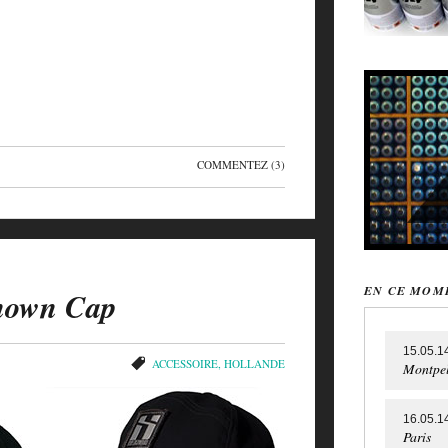
COMMENTEZ
(3)
EN CE MOM
nown Cap
15.05.1
ACCESSOIRE
,
HOLLANDE
Montpel
16.05.1
Paris