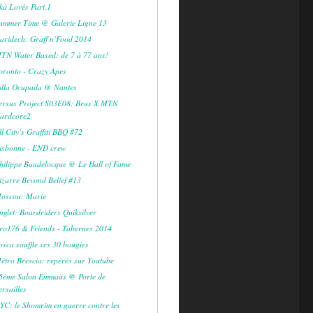
ká Lovés Part.1
ummer Time @ Galerie Ligne 13
aridech: Graff n'Food 2014
TN Water Based: de 7 à 77 ans!
oronto - Crazy Apes
illa Ocupada @ Nantes
ersus Project S03E08: Brus X MTN
ardcore2
ll City's Graffiti BBQ #72
isbonne - END crew
hilippe Baudelocque @ Le Hall of Fame
izarre Beyond Belief #13
oscou: Marie
nglet: Boardriders Quiksilver
ro176 & Friends - Tabernes 2014
osca souffle ses 30 bougies
étro Brescia: repérés sur Youtube
5ème Salon Emmaüs @ Porte de
ersailles
YC: le Shomrim en guerre contre les