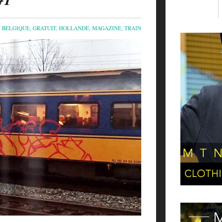
,
BELGIQUE
,
GRATUIT
,
HOLLANDE
,
MAGAZINE
,
TRAIN