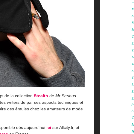
w
M
S
B
M
C
S
T
U
T
S
T
L
S
gs de la collection
Stealth
de
Mr Serious
.
S
es writers de par ses aspects techniques et
p
 faire des émules chez les amateurs de mode
A
C
M
isponible dès aujourd'hui
ici
sur Allcity.fr,
et
H
tores
en France.