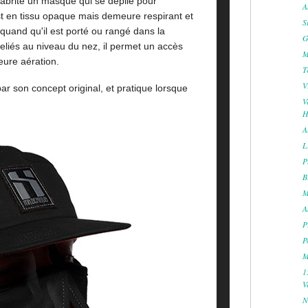
le abrite un masque qui se déplie pour
A
est en tissu opaque mais demeure respirant et
S
uand qu'il est porté ou rangé dans la
G
eliés au niveau du nez, il permet un accès
M
leure aération.
T
V
ar son concept original, et pratique lorsque
V
H
A
L
P
B
M
A
P
P
M
1
V
N