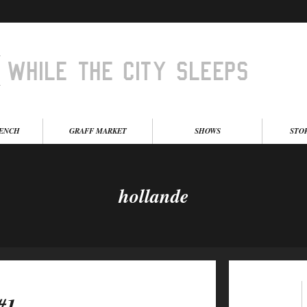
BENCH
GRAFF MARKET
SHOWS
STO
hollande
#1