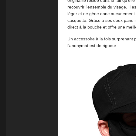
originalité réside dans le fait qu'el
recouvrir l'ensemble du visage. Il 
léger et ne gène donc aucunement q
casquette. Grâce à ses deux pans r
direct à la bouche et offre une meil
Un accessoire à la fois surprenant p
l'anonymat est de rigueur…