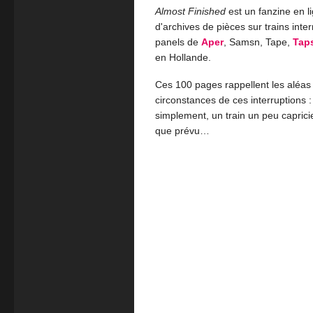
Almost Finished
est un fanzine en l
d'archives de pièces sur trains int
panels de
Aper
, Samsn, Tape,
Tap
en Hollande.
Ces 100 pages rappellent les aléa
circonstances de ces interruptions 
simplement, un train un peu capricie
que prévu…