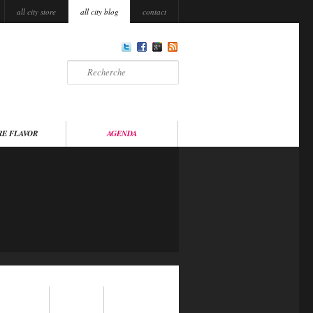
all city store
all city blog
contact
Recherche
RE FLAVOR
AGENDA