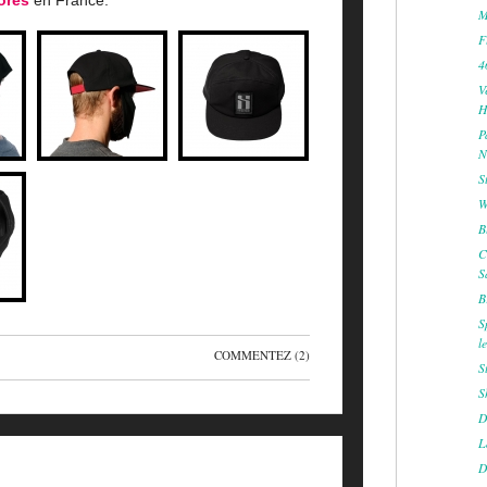
M
F
4
V
H
P
N
S
W
B
C
S
B
S
l
COMMENTEZ
(2)
S
S
D
L
D