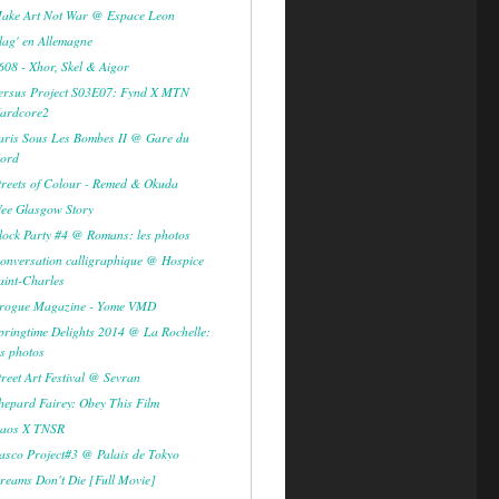
ake Art Not War @ Espace Leon
lag' en Allemagne
608 - Xhor, Skel & Aigor
ersus Project S03E07: Fynd X MTN
ardcore2
aris Sous Les Bombes II @ Gare du
ord
treets of Colour - Remed & Okuda
ee Glasgow Story
lock Party #4 @ Romans: les photos
onversation calligraphique @ Hospice
aint-Charles
rogue Magazine - Yome VMD
pringtime Delights 2014 @ La Rochelle:
es photos
treet Art Festival @ Sevran
hepard Fairey: Obey This Film
aos X TNSR
asco Project#3 @ Palais de Tokyo
reams Don't Die [Full Movie]