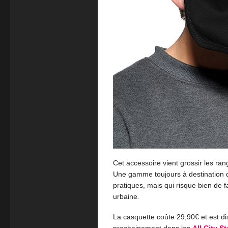
Cet accessoire vient grossir les ran
Une gamme toujours à destination d
pratiques, mais qui risque bien de
urbaine
.
La casquette coûte 29,90€ et est d
prochainement dans les
All City S