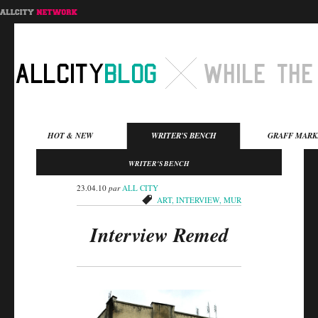
Menu principal
HOT & NEW
WRITER'S BENCH
GRAFF MARK
Aller au contenu
Aller au contenu
WRITER'S BENCH
secondaire
principal
23.04.10
par
ALL CITY
ART
,
INTERVIEW
,
MUR
Interview Remed