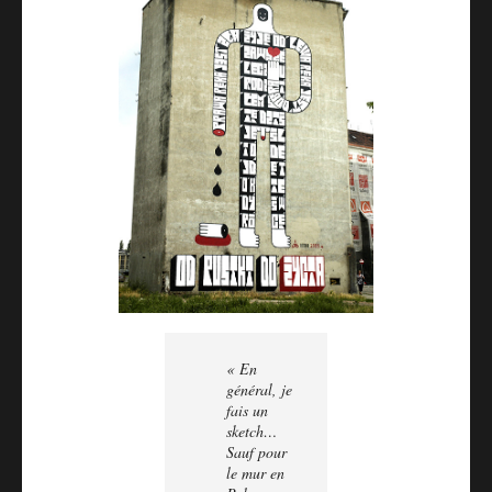
« En
général, je
fais un
sketch…
Sauf pour
le mur en