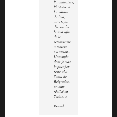
l'architecture,
l'histoire et
la culture
du lieu,
puis tente
d'assimiler
le tout afin
de le
retranscrire
à travers
ma vision..
L'exemple
dont je suis
le plus fier
reste «La
Santa de
Belgrade»,
un mur
réalisé en
Serbie. »
Remed