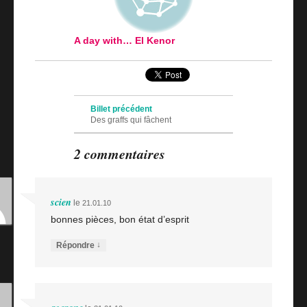
A day with… El Kenor
Navigation des articles
Billet précédent
Des graffs qui fâchent
Billet suivant
2 commentaires
Halo
scien
le
21.01.10
bonnes pièces, bon état d’esprit
↓
Répondre