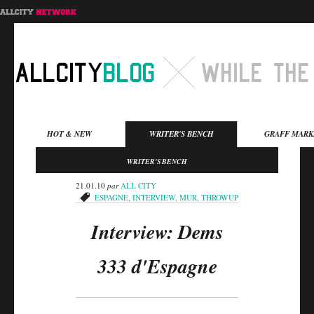
Menu principal
HOT & NEW
WRITER'S BENCH
GRAFF MARK
Aller au contenu
Aller au contenu
WRITER'S BENCH
secondaire
principal
21.01.10
par
ALL CITY
ESPAGNE
,
INTERVIEW
,
MUR
,
THROWUP
Interview: Dems
333 d'Espagne