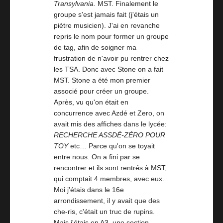
Transylvania
. MST. Finalement le
groupe s'est jamais fait (j'étais un
piètre musicien). J'ai en revanche
repris le nom pour former un groupe
de tag, afin de soigner ma
frustration de n'avoir pu rentrer chez
les TSA. Donc avec Stone on a fait
MST. Stone a été mon premier
associé pour créer un groupe.
Après, vu qu'on était en
concurrence avec Azdé et Zero, on
avait mis des affiches dans le lycée:
RECHERCHE ASSDÉ-ZÉRO POUR
TOY
etc… Parce qu'on se toyait
entre nous. On a fini par se
rencontrer et ils sont rentrés à MST,
qui comptait 4 membres, avec eux.
Moi j'étais dans le 16e
arrondissement, il y avait que des
che-ris, c'était un truc de rupins.
Mais j'étais en A3, une section