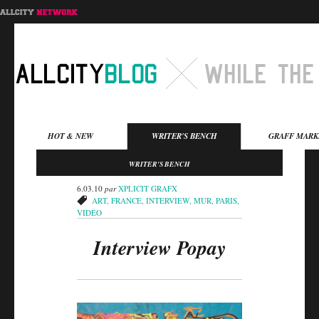
Menu principal
HOT & NEW
WRITER'S BENCH
GRAFF MARK
Aller au contenu
Aller au contenu
WRITER'S BENCH
secondaire
principal
6.03.10
par
XPLICIT GRAFX
ART
,
FRANCE
,
INTERVIEW
,
MUR
,
PARIS
,
VIDÉO
Interview Popay