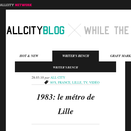
Menu principal
HOT & NEW
WRITER'S BENCH
GRAFF MARK
Aller au contenu
Aller au contenu
WRITER'S BENCH
secondaire
principal
28.03.10
par
ALL CITY
80'S
,
FRANCE
,
LILLE
,
TV
,
VIDÉO
1983: le métro de
Lille