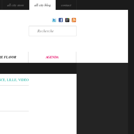
all city store
all city blog
contact
Recherche
RE FLAVOR
AGENDA
NCE
,
LILLE
,
VIDÉO