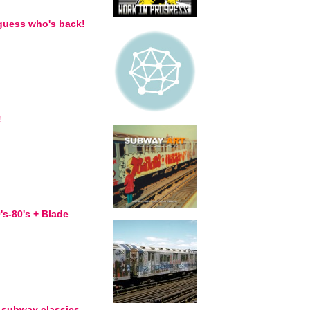
: guess who's back!
!
's-80's + Blade
 subway classics