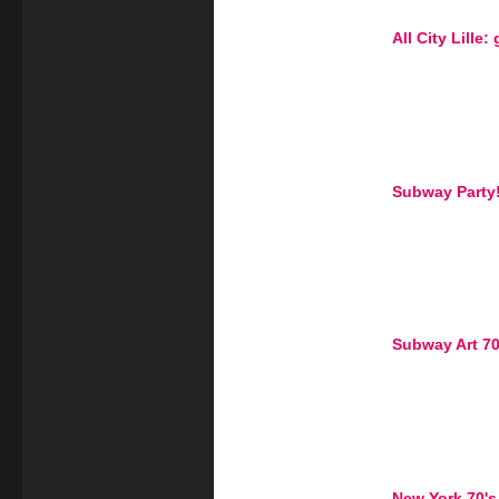
All City Lille
Subway Party
Subway Art 70
New York 70's