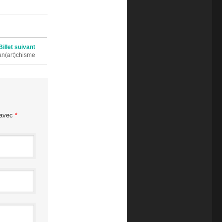
Billet suivant
an(art)chisme
 avec
*