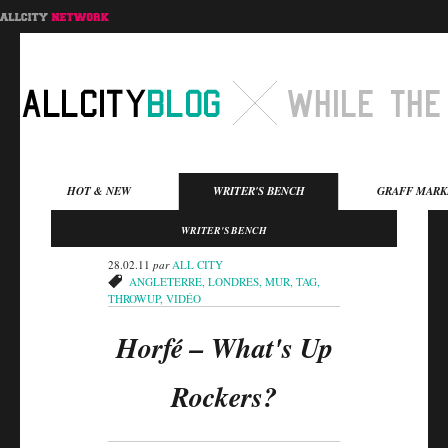
Menu principal
HOT & NEW
WRITER'S BENCH
GRAFF MARK
Aller au contenu
Aller au contenu
WRITER'S BENCH
secondaire
principal
28.02.11
par
ALL CITY
ANGLETERRE
,
LONDRES
,
MUR
,
TAG
,
THROWUP
,
VIDÉO
Horfé – What's Up
Rockers?