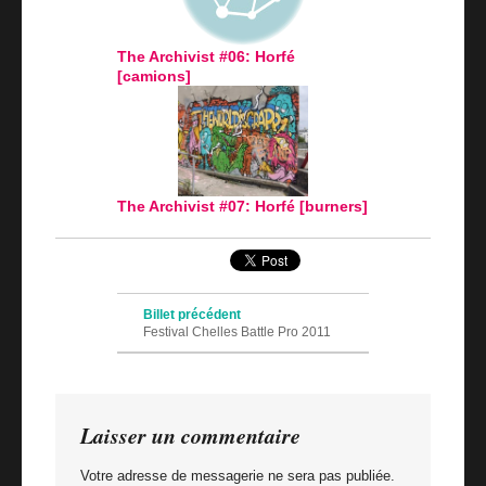
The Archivist #06: Horfé
[camions]
The Archivist #07: Horfé [burners]
Navigation des articles
Billet précédent
Festival Chelles Battle Pro 2011
Billet suivant
Kidult X Prince85: Heaven
Laisser un commentaire
Votre adresse de messagerie ne sera pas publiée.