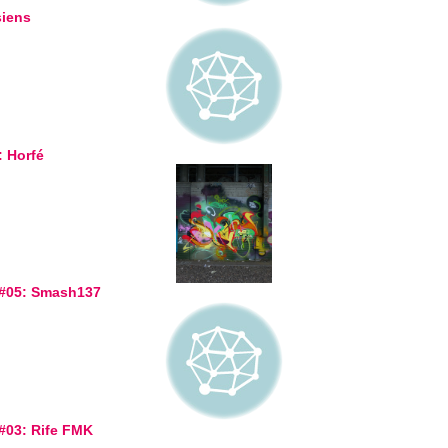
siens
: Horfé
 #05: Smash137
 #03: Rife FMK