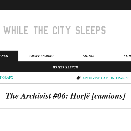
BENCH
GRAFF MARKET
SHOWS
STO
WRITER'S BENCH
IT GRAFX
ARCHIVIST
,
CAMION
,
FRANCE
,
The Archivist #06: Horfé [camions]