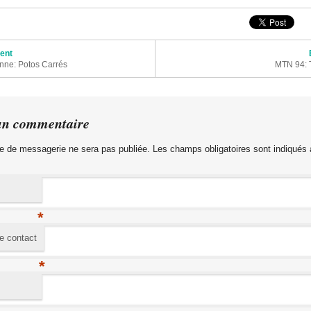
articles
dent
enne: Potos Carrés
MTN 94: 
un commentaire
e de messagerie ne sera pas publiée. Les champs obligatoires sont indiqués
*
e contact
*