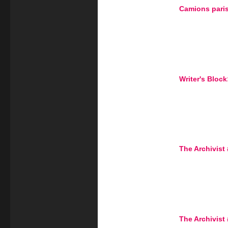
Camions pari
Writer's Block
The Archivist
The Archivist