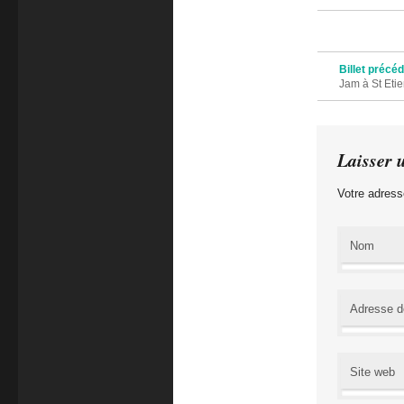
Navigation des 
Billet précé
Jam à St Eti
Laisser 
Votre adress
Nom
Adresse d
Site web