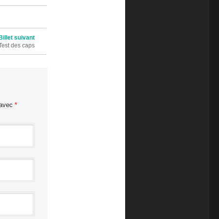
Billet suivant
Test des caps
 avec
*