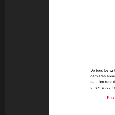
De tous les wri
dernières anné
dans les rues d
un extrait du f
Flas