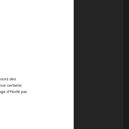
 cours des
nce certaine
age d'Horfé par