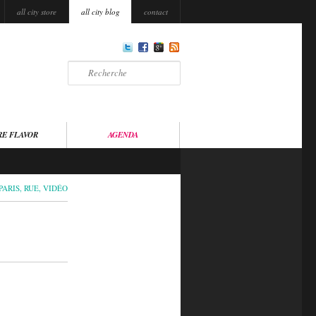
all city store
all city blog
contact
Recherche
RE FLAVOR
AGENDA
PARIS
,
RUE
,
VIDÉO