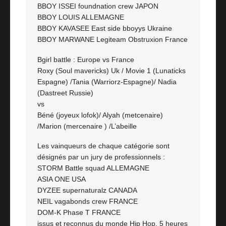
BBOY ISSEI foundnation crew JAPON
BBOY LOUIS ALLEMAGNE
BBOY KAVASEE East side bboyys Ukraine
BBOY MARWANE Legiteam Obstruxion France
Bgirl battle : Europe vs France
Roxy (Soul mavericks) Uk / Movie 1 (Lunaticks
Espagne) /Tania (Warriorz-Espagne)/ Nadia
(Dastreet Russie)
vs
Béné (joyeux lofok)/ Alyah (metcenaire)
/Marion (mercenaire ) /L’abeille
Les vainqueurs de chaque catégorie sont
désignés par un jury de professionnels :
STORM Battle squad ALLEMAGNE
ASIA ONE USA
DYZEE supernaturalz CANADA
NEIL vagabonds crew FRANCE
DOM-K Phase T FRANCE
issus et reconnus du monde Hip Hop. 5 heures