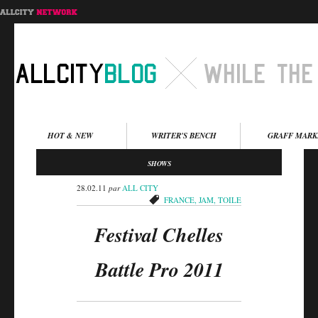
Menu principal
HOT & NEW
WRITER'S BENCH
GRAFF MARK
Aller au contenu
Aller au contenu
SHOWS
secondaire
principal
28.02.11
par
ALL CITY
FRANCE
,
JAM
,
TOILE
Festival Chelles
Battle Pro 2011