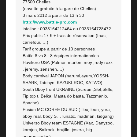
77500 Chelles
(navette gratuite à la gare de Chelles)
3 mars 2012 à partir de 13 h 30
http://www.battle-pro.com
infoline : 0033164212464 ou 0033164728472
Prix public 17 € + frais de réservation (fnac,
carrefour, …)
Tarif groupe à partir de 10 personnes
Battle 8 vs 8 : 8 équipes internationales
Havikoro USA (Palmer, marlon, moy ,rudy rexx
, jeremy, zenshen,…)
Body carnival JAPON (narumi,ayum,YOSSH-
SHARK, Tatchyn, KAZUKI-ROC, KATWO)
South Bboy front UKRAINE (Scream,Slef,Skills,
Tip top t, Belka, Masta do basta, Tazzmanio,
Apache)
Fusion MC COREE DU SUD ( flex, leon, yora,
bboy real, bboy S.T, lunatic, madman, kidgang)
Universo Bboy team ESPAGNE (Xax, Danyzoo,
karajos, Ballrock, brujillo, josera, big
george,carlos)