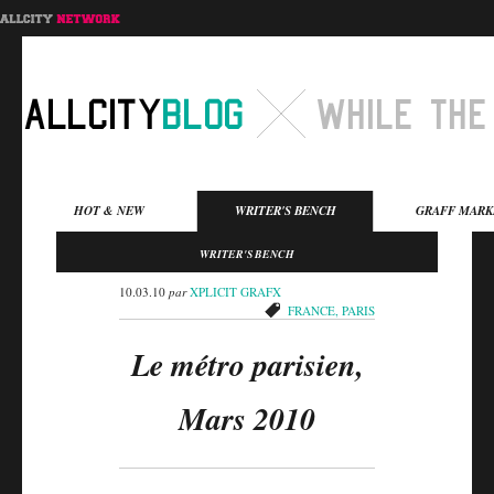
Menu principal
HOT & NEW
WRITER'S BENCH
GRAFF MARK
Aller au contenu
Aller au contenu
WRITER'S BENCH
secondaire
principal
10.03.10
par
XPLICIT GRAFX
FRANCE
,
PARIS
Le métro parisien,
Mars 2010