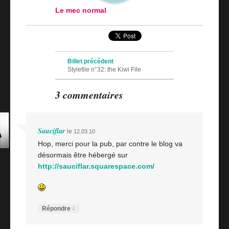
Le mec normal
Navigation des articles
Billet précédent
Stylefile n°32: the Kiwi File
Billet suivant
3 commentaires
Geek graffiti: le printball
Sauciflar
le
12.03.10
Hop, merci pour la pub, par contre le blog va
désormais être hébergé sur
http://sauciflar.squarespace.com/
↓
Répondre