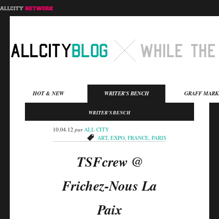
Menu principal
HOT & NEW
WRITER'S BENCH
GRAFF MARK
Aller au contenu
Aller au contenu
WRITER'S BENCH
secondaire
principal
10.04.12
par
ALL CITY
ART
,
EXPO
,
FRANCE
,
PARIS
TSFcrew @
Frichez-Nous La
Paix