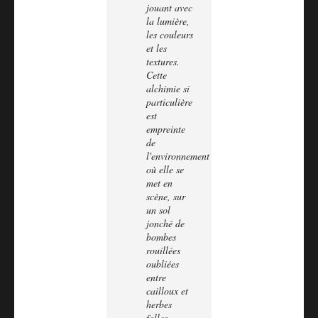
jouant avec
la lumière,
les couleurs
et les
textures.
Cette
alchimie si
particulière
est
empreinte
de
l'environnement
où elle se
met en
scène, sur
un sol
jonché de
bombes
rouillées
oubliées
entre
cailloux et
herbes
folles.