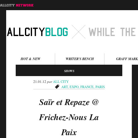
Menu principal
HOT & NEW
WRITER'S BENCH
GRAFF MARK
Aller au contenu
Aller au contenu
SHOWS
secondaire
principal
21.01.12
par
ALL CITY
ART
,
EXPO
,
FRANCE
,
PARIS
Saïr et Repaze @
Frichez-Nous La
Paix