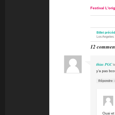
Festival L'ori
Navigation des 
Billet précé
Los Angeles:
12 comment
thias PGC
l
y’a pas bco
↓
Répondre
Ouai et 