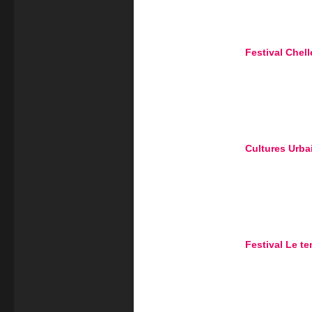
Festival Chell
Cultures Urba
Festival Le t