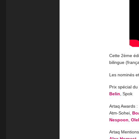
Cette 2ème édit
bilingue (franç
Les nominés et
Prix spécial du 
Belin
, Spok
Artaq Awards :
Atm-Sohei,
Bo
Nespoon
,
Ole
Artaq Mentions
Alex Hornest
,