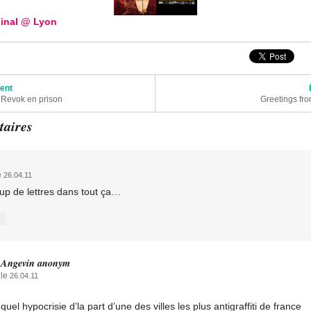
ginal @ Lyon
articles
dent
 Revok en prison
Greetings fr
aires
e
26.04.11
up de lettres dans tout ça…
Angevin anonym
le
26.04.11
quel hypocrisie d’la part d’une des villes les plus antigraffiti de france