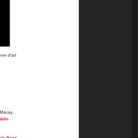
ivre d'art
 Macay,
blin
ale Sean
,