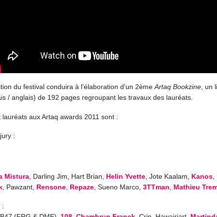
ion du festival conduira à l'élaboration d'un 2ème
Artaq Bookzine
, un l
ais / anglais) de 192 pages regroupant les travaux des lauréats.
 lauréats aux Artaq awards 2011 sont :
jury :
a Mistura
, Darling Jim, Hart Brian,
Helin Yvette
, Jote Kaalam,
Kanos
,
k
, Pawzant,
Rensone
,
Repaze
, Sueno Marco,
3TTman
,
Mathieu Trem
 :
 B47 (FRG & DME),
108
,
Chambrun Franck
, Crin, Hawajriart,
Martind