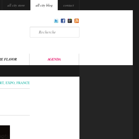
all city store
all city blog
contact
Recherche
RE FLAVOR
AGENDA
RT
,
EXPO
,
FRANCE