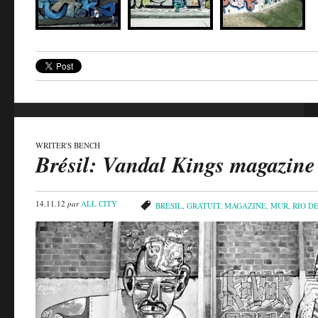
WRITER'S BENCH
Brésil: Vandal Kings magazine
14.11.12
par
ALL CITY
BRÉSIL
,
GRATUIT
,
MAGAZINE
,
MUR
,
RIO DE