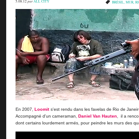
5.08.12
par
ALL CITY
BRÉSIL
,
MUR
,
RI
En 2007,
Loomit
s'est rendu dans les favelas de Rio de Janeir
Accompagné d'un cameraman,
Daniel Van Hauten
, il a renco
dont certains lourdement armés, pour peindre les murs des qua