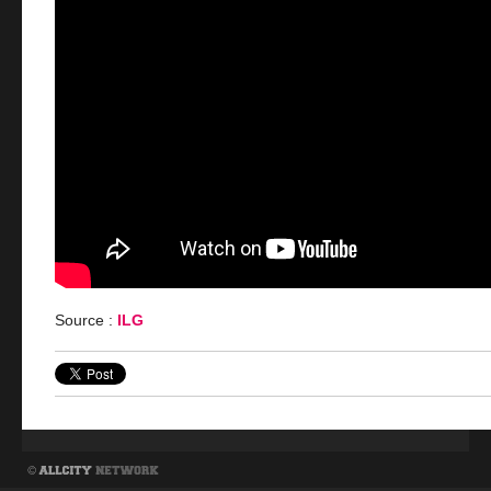
Source :
ILG