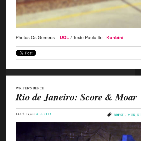
Photos Os Gemeos :
UOL
/ Texte Paulo Ito :
Konbini
WRITER'S BENCH
Rio de Janeiro: Score & Moar
14.05.13
par
ALL CITY
BRÉSIL
,
MUR
,
RI