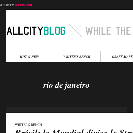
Menu principal
HOT & NEW
WRITER'S BENCH
GRAFF MARK
Aller au contenu
Aller au contenu
secondaire
principal
rio de janeiro
WRITER'S BENCH
Brésil: le Mondial divise le Str