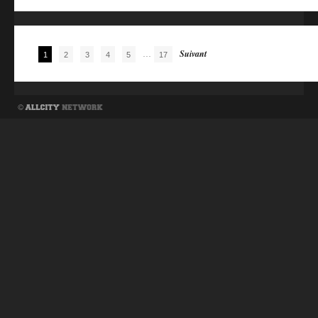
Navigation des articles
...
Suivant
1
2
3
4
5
17