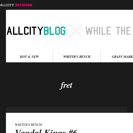
Menu principal
HOT & NEW
WRITER'S BENCH
GRAFF MARK
Aller au contenu
Aller au contenu
secondaire
principal
fret
WRITER'S BENCH
Vandal Kings #6