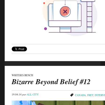
WRITER'S BENCH
Bizarre Beyond Belief #12
19.04.14
par
ALL CITY
CANADA
,
FRET
,
INTERV