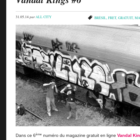
31.05.14
par
ALL CITY
BRÉSIL
,
FRET
,
GRATUIT
,
MA
ème
Dans ce 6
numéro du magazine gratuit en ligne
Vandal Ki