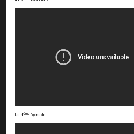
ème
Le 4
épisode :