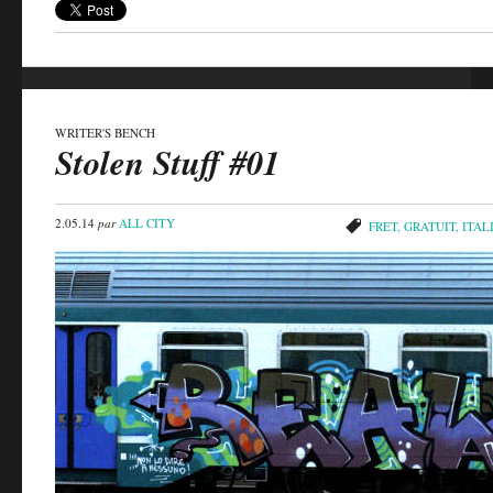
WRITER'S BENCH
Stolen Stuff #01
2.05.14
par
ALL CITY
FRET
,
GRATUIT
,
ITAL