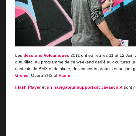
Les
Sessions Volcaniques
2011 ont eu lieu les 11 et 12 Juin 
d'Aurillac. Au programme de ce weekend dédié aux cultures ur
contests de BMX et de skate, des concerts gratuits et un jam gr
Grems
, Opera 2HS et
Paum
.
Flash Player
et
un navigateur supportant Javascript
sont n