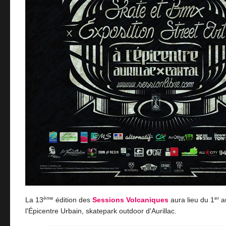
ème
er
La 13
édition des
Sessions Volcaniques
aura lieu du 1
au
l'Épicentre Urbain, skatepark outdoor d'Aurillac.