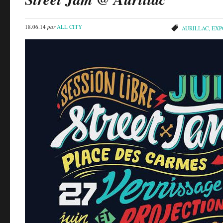
18.06.14
par
ALL CITY
AURILLAC
,
EXP