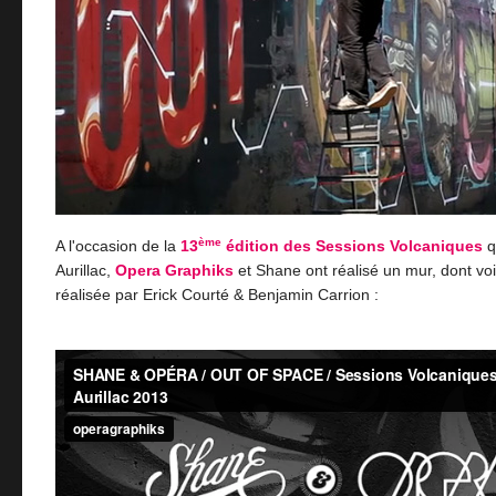
ème
A l'occasion de la
13
édition des Sessions Volcaniques
q
Aurillac,
Opera Graphiks
et Shane ont réalisé un mur, dont voi
réalisée par Erick Courté & Benjamin Carrion :