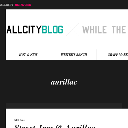
Menu principal
HOT & NEW
WRITER'S BENCH
GRAFF MARK
Aller au contenu
Aller au contenu
secondaire
principal
aurillac
SHOWS
Street Jam @ Aurillac