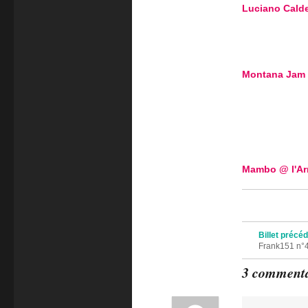
Luciano Cald
Montana Jam 
Mambo @ l'Arr
Navigation des 
Billet précé
Frank151 n°4
3 commenta