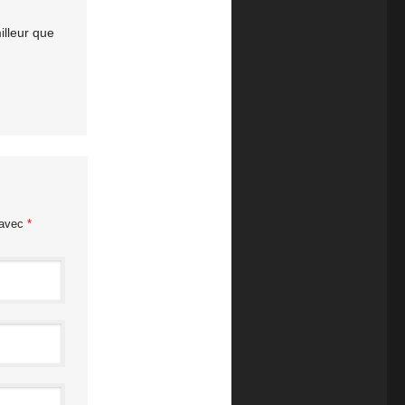
illeur que
 avec
*