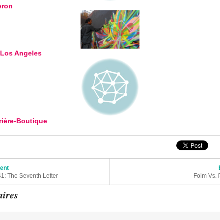
eron
Los Angeles
ière-Boutique
articles
dent
1: The Seventh Letter
Foim Vs. 
ires