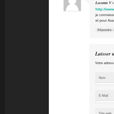
Lecomte V
l
http://www
je connaisse
et pour Asap
↓
Répondre
Laisser 
Votre adress
Nom
E-Mail
Site web