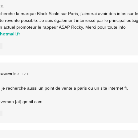
.11
 cherche la marque Black Scale sur Paris, j’aimerai avoir des infos sur l
de revente possible. Je suis également interressé par le principal outsi
 actuel promoteur le rappeur ASAP Rocky. Merci pour toute info
otmail.fr
veman
le
31.12.11
je recherche aussi un point de vente a paris ou un site internet fr.
eman [at] gmail.com