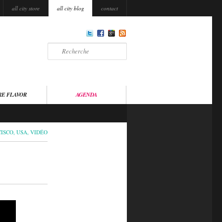
all city store
all city blog
contact
Recherche
RE FLAVOR
AGENDA
CISCO
,
USA
,
VIDÉO