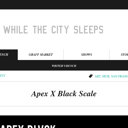
BENCH
GRAFF MARKET
SHOWS
STO
WRITER'S BENCH
ITY
ART
,
MUR
,
SAN FRAN
Apex X Black Scale