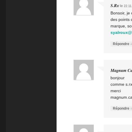
S.Rx
le
22.11
Bonsoir, je
des points 
marque, son
syalroux@h
↓
Répondre
Magnum Ca
bonjour
comme s.rx 
merci
magnum.cav
↓
Répondre