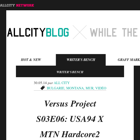
Menu principal
HOT & NEW
WRITER'S BENCH
GRAFF MARK
Aller au contenu
Aller au contenu
WRITER'S BENCH
secondaire
principal
30.05.14
par
ALL CITY
BULGARIE
,
MONTANA
,
MUR
,
VIDÉO
Versus Project
S03E06: USA94 X
MTN Hardcore2