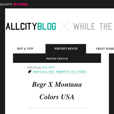
Menu principal
HOT & NEW
WRITER'S BENCH
GRAFF MARK
Aller au contenu
Aller au contenu
WRITER'S BENCH
secondaire
principal
6.02.14
par
ALL CITY
MONTANA
,
RUE
,
THROWUP
,
USA
,
VIDÉO
Begr X Montana
Colors USA