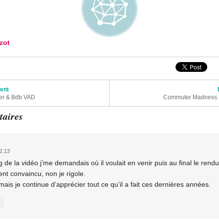
zot
articles
dent
yer & Bdb VAD
Commuter Madness 3 
aires
2.13
 de la vidéo j’me demandais où il voulait en venir puis au final le rendu
t convaincu, non je rigole.
s je continue d’apprécier tout ce qu’il a fait ces dernières années.