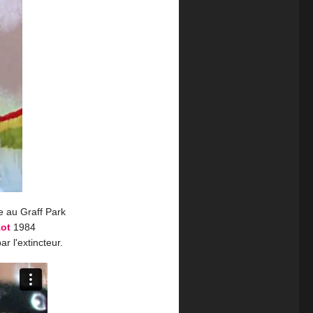
e au Graff Park
zot
1984
r l'extincteur.