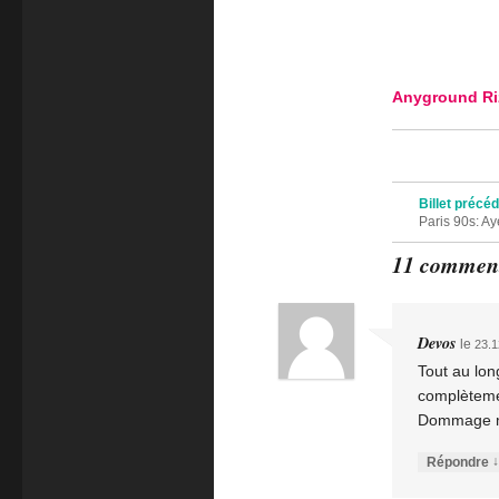
Anyground Ri
Navigation des 
Billet précé
Paris 90s: A
11 comment
Devos
le
23.1
Tout au long
complètemen
Dommage mai
↓
Répondre