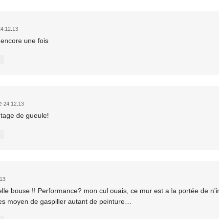
4.12.13
encore une fois
e
24.12.13
tage de gueule!
.13
lle bouse !! Performance? mon cul ouais, ce mur est a la portée de n’
es moyen de gaspiller autant de peinture…