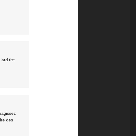
ard tist
réagissez
dre des