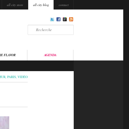
all city store
all city blog
contact
Recherche
RE FLAVOR
AGENDA
MUR
,
PARIS
,
VIDÉO