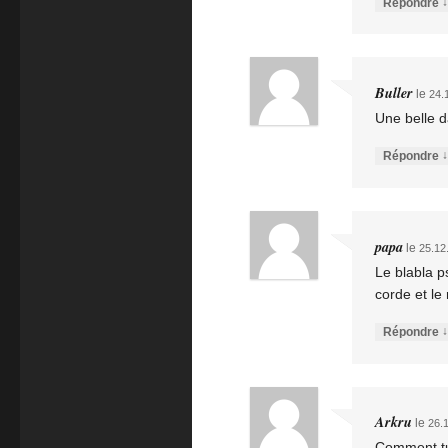
↓
Répondre
Buller
le
24.
Une belle 
↓
Répondre
papa
le
25.12
Le blabla p
corde et le
↓
Répondre
Arkru
le
26.
Comment tu