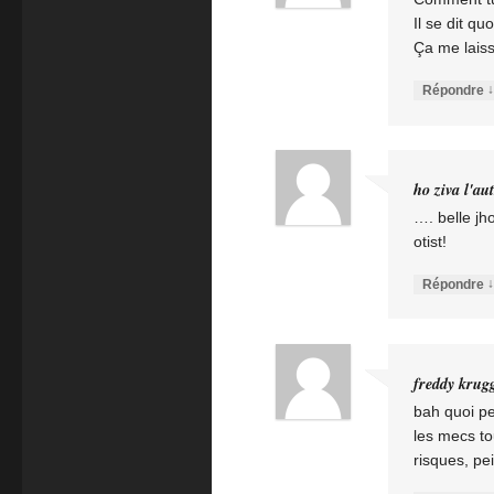
Il se dit qu
Ça me laiss
↓
Répondre
ho ziva l'au
…. belle jh
otist!
↓
Répondre
freddy krug
bah quoi pe
les mecs to
risques, pe