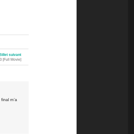
Billet suivant
[Full Movie]
 final m’a