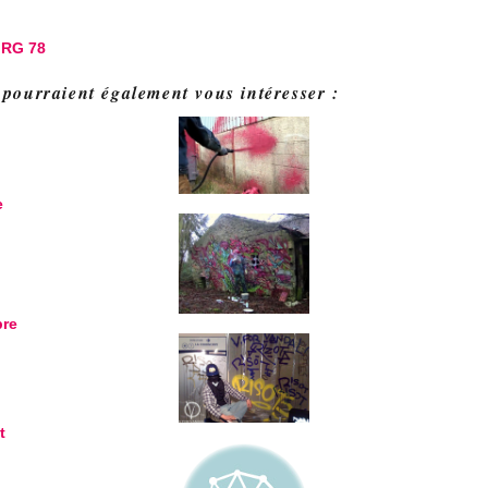
:
RG 78
 pourraient également vous intéresser :
e
bre
t