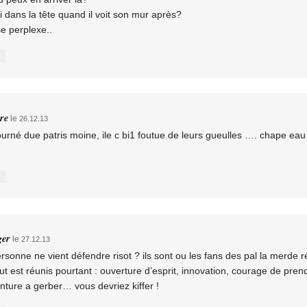
oi dans la tête quand il voit son mur après?
e perplexe..
tre
le
26.12.13
ourné due patris moine, ile c bi1 foutue de leurs gueulles …. chape eau l
ger
le
27.12.13
rsonne ne vient défendre risot ? ils sont ou les fans des pal la merde 
ut est réunis pourtant : ouverture d’esprit, innovation, courage de pren
inture a gerber… vous devriez kiffer !