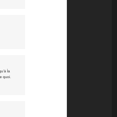
u’à l̀a
e quoi.