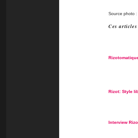
Source photo 
Ces articles
Rizotomatiqu
Rizot: Style li
Interview Rizo