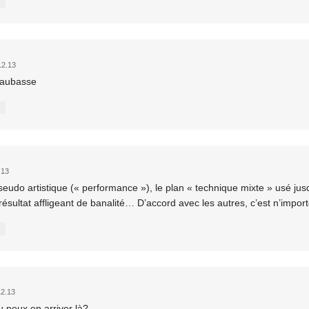
12.13
daubasse
.13
seudo artistique (« performance »), le plan « technique mixte » usé jusq
 résultat affligeant de banalité… D’accord avec les autres, c’est n’import
12.13
 peux en arriver là?