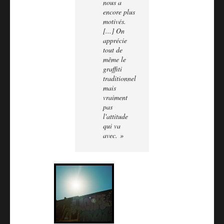
nous a
encore plus
motivés.
[...] On
apprécie
tout de
même le
graffiti
traditionnel
mais
vraiment
pas
l'attitude
qui va
avec. »