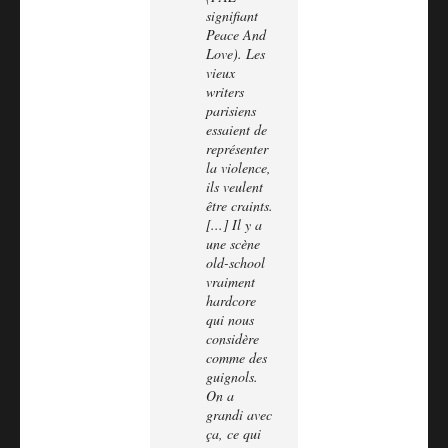
signifiant
Peace And
Love). Les
vieux
writers
parisiens
essaient de
représenter
la violence,
ils veulent
être craints.
[...] Il y a
une scène
old-school
vraiment
hardcore
qui nous
considère
comme des
guignols.
On a
grandi avec
ça, ce qui