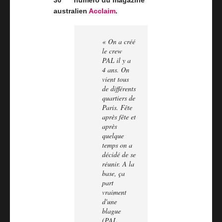
30
numéro du magazine
australien
Acclaim
.
« On a créé
le crew
PAL il y a
4 ans. On
vient tous
de différents
quartiers de
Paris. Fête
après fête et
après
quelque
temps on a
décidé de se
réunir. A la
base, ça
part
vraiment
d'une
blague
(PAL