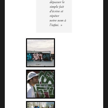
dépasser le
simple fait
d'écrire et
répéter
notre nom à
l'infini. »