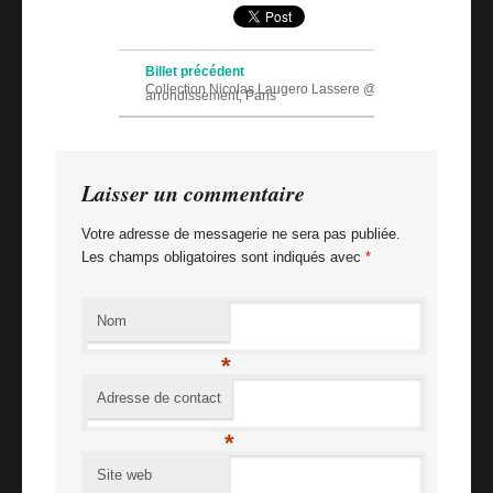
Navigation des articles
Billet précédent
Collection Nicolas Laugero Lassere @ Mairie du 1er
arrondissement, Paris
Billet suivant
SheOne & Repo – Time wastes for nobody
Laisser un commentaire
Votre adresse de messagerie ne sera pas publiée.
Les champs obligatoires sont indiqués avec
*
Nom
*
Adresse de contact
*
Site web