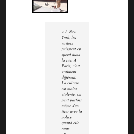
« A New
York, les
writers
peignent en
speed dans
la rue. A
Paris, c'est
vraiment
différent.
La culture
est moins
violente, on
peut parfois
même s'en
tirer avec la
police
quand elle
nous
attrape sur