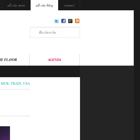
all city store
all city blog
contact
Recherche
RE FLAVOR
AGENDA
,
MUR
,
TRAIN
,
USA