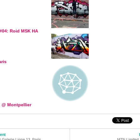
 #04: Roid MSK HA
ris
 @ Montpellier
articles
dent
 Galerie Ligne 13, Paris
MTN Limited E