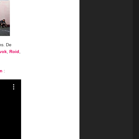
ns. De
vok
,
Roid
,
un
: