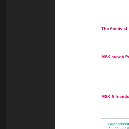
The Archivist
MSK crew à Pa
MSK & friends
Navigation des 
Billet précé
Artof Popof @