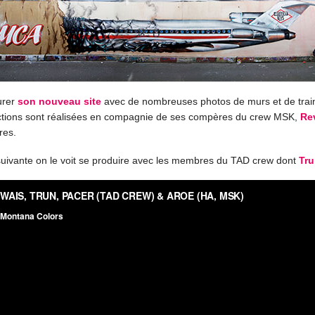
gurer
son nouveau site
avec de nombreuses photos de murs et de trai
tions sont réalisées en compagnie de ses compères du crew MSK,
Re
res.
suivante on le voit se produire avec les membres du TAD crew dont
Tr