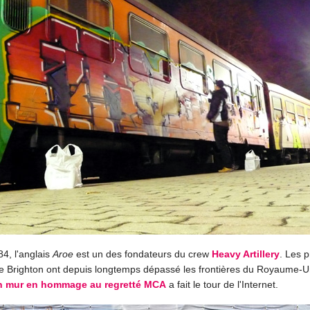
84, l'anglais
Aroe
est un des fondateurs du crew
Heavy Artillery
. Les 
 de Brighton ont depuis longtemps dépassé les frontières du Royaume-Un
n mur en hommage au regretté MCA
a fait le tour de l'Internet.