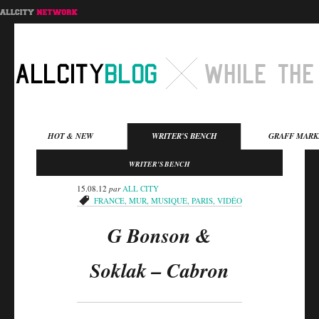
Menu principal
HOT & NEW
WRITER'S BENCH
GRAFF MARK
Aller au contenu
Aller au contenu
WRITER'S BENCH
secondaire
principal
15.08.12
par
ALL CITY
FRANCE
,
MUR
,
MUSIQUE
,
PARIS
,
VIDÉO
G Bonson &
Soklak – Cabron