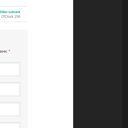
Billet suivant
: O'Clock 156
 avec
*