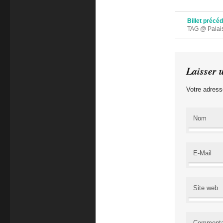
Navigation des 
Billet précé
TAG @ Palais
Laisser 
Votre adress
Nom
E-Mail
Site web
Commenta