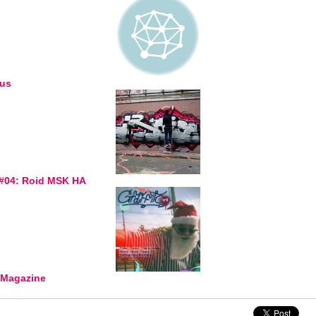
eus
 #04: Roid MSK HA
o Magazine