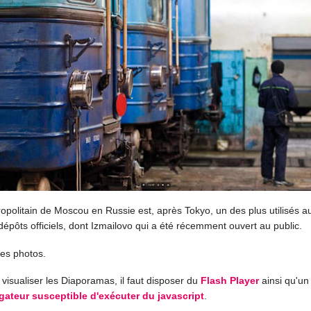
opolitain de Moscou en Russie est, après Tokyo, un des plus utilisés a
épôts officiels, dont Izmailovo qui a été récemment ouvert au public.
ues photos.
visualiser les Diaporamas, il faut disposer du
Flash Player
ainsi qu'un
gateur susceptible d'exécuter du javascript
.