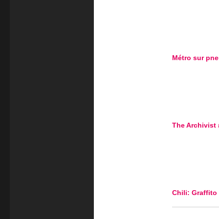
Métro sur pn
The Archivist
Chili: Graffit