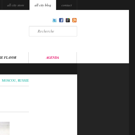
all city store
all city blog
contact
Recherche
RE FLAVOR
AGENDA
MOSCOU
,
RUSSIE