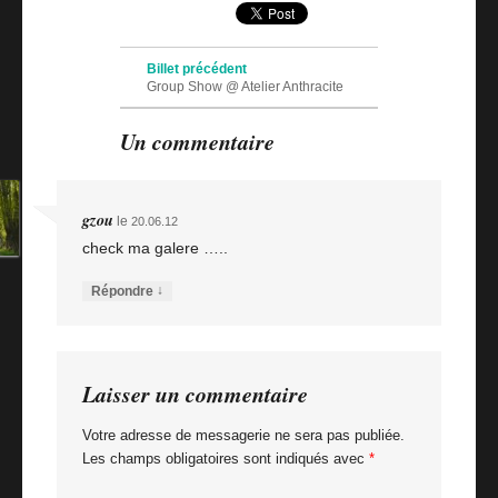
Navigation des articles
Billet précédent
Group Show @ Atelier Anthracite
Billet suivant
Un commentaire
Sans Conservateur 2012: les photos
gzou
le
20.06.12
check ma galere …..
↓
Répondre
Laisser un commentaire
Votre adresse de messagerie ne sera pas publiée.
Les champs obligatoires sont indiqués avec
*