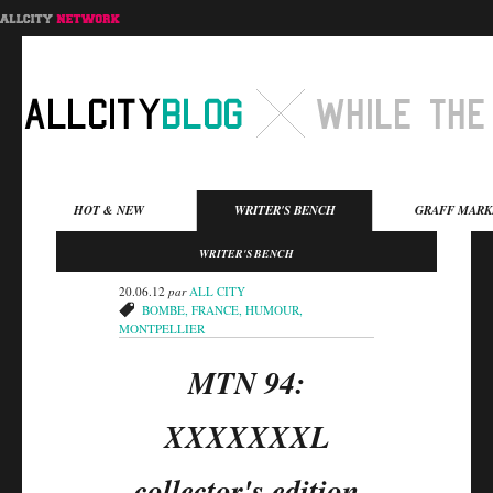
Menu principal
HOT & NEW
WRITER'S BENCH
GRAFF MARK
Aller au contenu
Aller au contenu
WRITER'S BENCH
secondaire
principal
20.06.12
par
ALL CITY
BOMBE
,
FRANCE
,
HUMOUR
,
MONTPELLIER
MTN 94:
XXXXXXXL
collector's edition