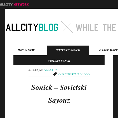
Menu principal
HOT & NEW
WRITER'S BENCH
GRAFF MARK
Aller au contenu
Aller au contenu
WRITER'S BENCH
secondaire
principal
8.03.12
par
ALL CITY
OUZBÉKISTAN
,
VIDÉO
Sonick – Sovietski
Sayouz