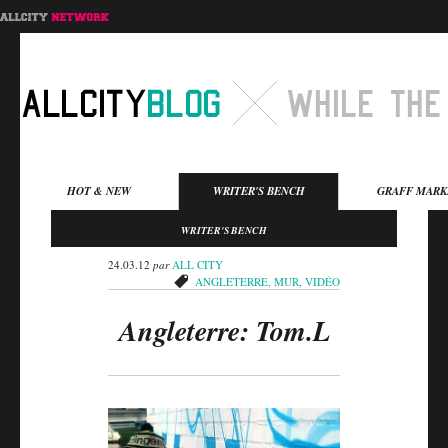
Menu principal
HOT & NEW
WRITER'S BENCH
GRAFF MARK
Aller au contenu
Aller au contenu
WRITER'S BENCH
secondaire
principal
24.03.12
par
ALL CITY
ANGLETERRE
,
MUR
,
VIDÉO
Angleterre: Tom.L