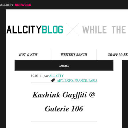
Menu principal
HOT & NEW
WRITER'S BENCH
GRAFF MARK
Aller au contenu
Aller au contenu
SHOWS
secondaire
principal
10.09.11
par
ALL CITY
ART
,
EXPO
,
FRANCE
,
PARIS
Kashink Gayffiti @
Galerie 106