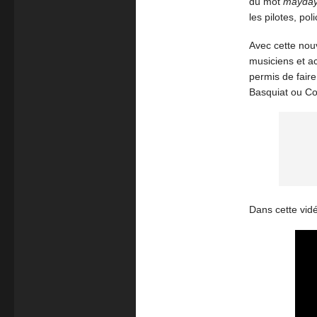
du mot
mayda
les pilotes, po
Avec cette nouv
musiciens et act
permis de faire
Basquiat ou Co
Dans cette vid