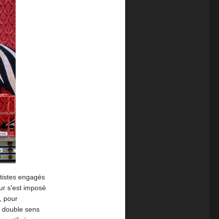
artistes engagés
our s'est imposé
, pour
e double sens