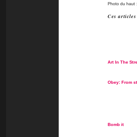
Photo du haut 
Ces articles
Art In The Stre
Obey: From st
Bomb it