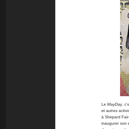
Le
MayDay
, c
et autres activ
à Shepard Faire
inaugurer son e