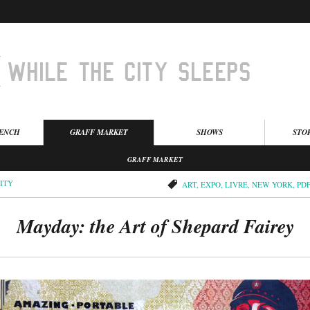
BENCH
GRAFF MARKET
SHOWS
STO
GRAFF MARKET
ITY
ART
,
EXPO
,
LIVRE
,
NEW YORK
,
PDF
Mayday: the Art of Shepard Fairey