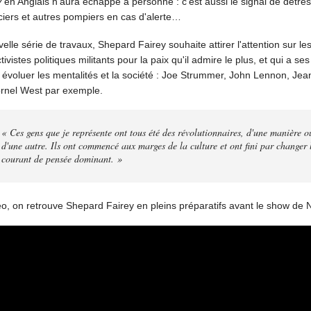
y
en Anglais n'aura échappé à personne : c'est aussi le signal de détress
liciers et autres pompiers en cas d'alerte…
elle série de travaux, Shepard Fairey souhaite attirer l'attention sur les
ivistes politiques militants pour la paix qu'il admire le plus, et qui a se
 évoluer les mentalités et la société : Joe Strummer, John Lennon, Jea
rnel West par exemple.
« Ces gens que je représente ont tous été des révolutionnaires, d'une manière o
d'une autre. Ils ont commencé aux marges de la culture et ont fini par changer 
courant de pensée dominant. »
éo, on retrouve Shepard Fairey en pleins préparatifs avant le show de 