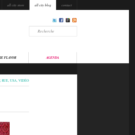
all city store
all city blog
contact
Recherche
RE FLAVOR
AGENDA
,
RUE
,
USA
,
VIDÉO