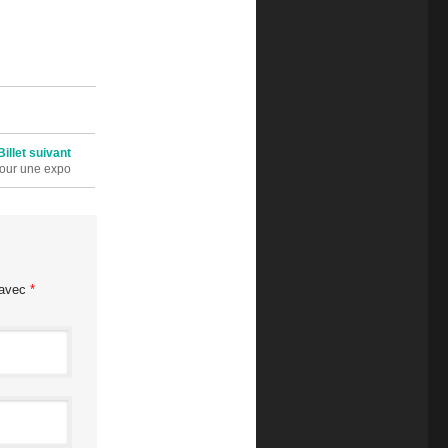
Billet suivant
our une expo
 avec
*