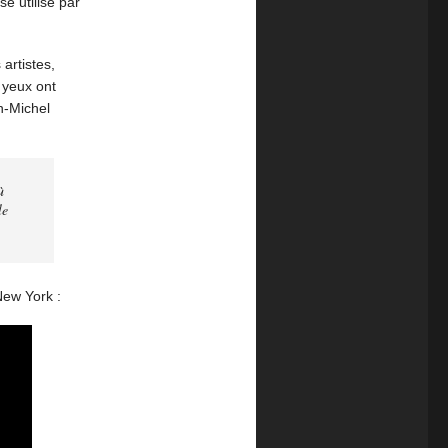
e utilisé par
 artistes,
s yeux ont
n-Michel
ù
le
New York :