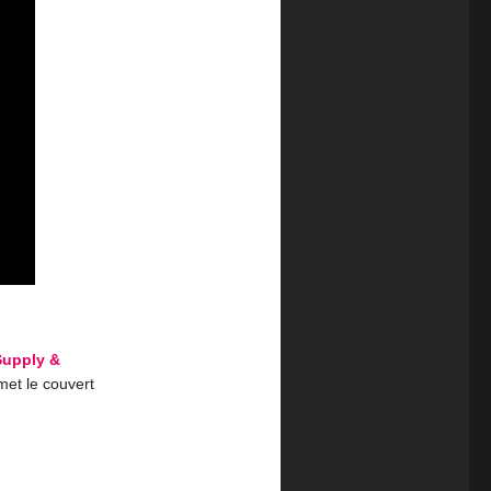
Supply &
met le couvert