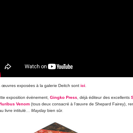
 œuvres exposées à la galerie Deitch sont
ici
.
tte exposition évènement,
Gingko Press
, déjà éditeur des excellents
Pluribus Venom
(tous deux consacré à l'œuvre de Shepard Fairey), re
u livre intitulé…
Mayday
bien sûr.