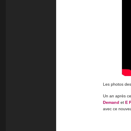
Les photos des
Un an après ce
Demand
et
E 
avec ce nouvea