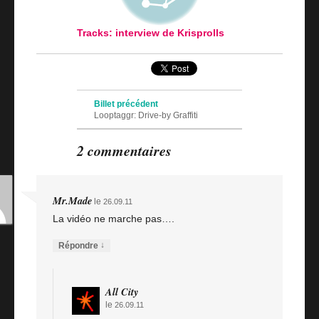
Tracks: interview de Krisprolls
Navigation des articles
Billet précédent
Looptaggr: Drive-by Graffiti
Billet suivant
2 commentaires
Streetrainsouth
Mr.Made
le
26.09.11
La vidéo ne marche pas….
↓
Répondre
All City
le
26.09.11