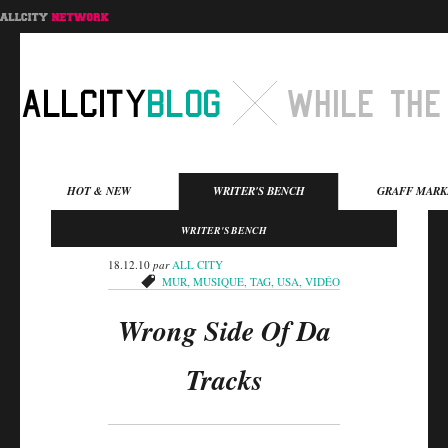
Menu principal
HOT & NEW
WRITER'S BENCH
GRAFF MARK
Aller au contenu
Aller au contenu
WRITER'S BENCH
secondaire
principal
18.12.10
par
ALL CITY
MUR
,
MUSIQUE
,
TAG
,
USA
,
VIDÉO
Wrong Side Of Da
Tracks