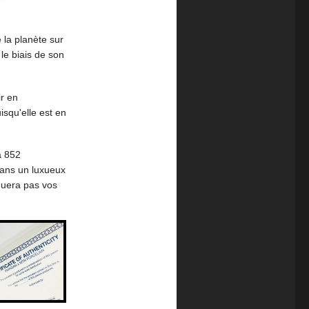
la planète sur
le biais de son
ir en
squ'elle est en
à 852
dans un luxueux
aquera pas vos