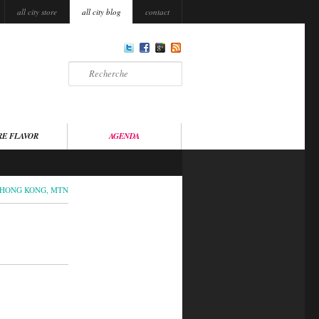
all city store
all city blog
contact
Recherche
RE FLAVOR
AGENDA
HONG KONG
,
MTN