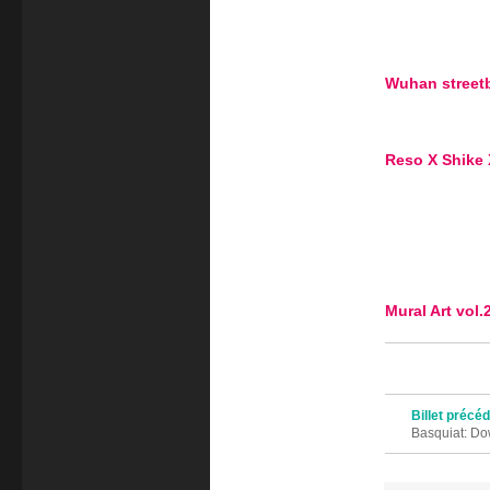
Wuhan street
Reso X Shike 
Mural Art vol.
Navigation des 
Billet précé
Basquiat: Do