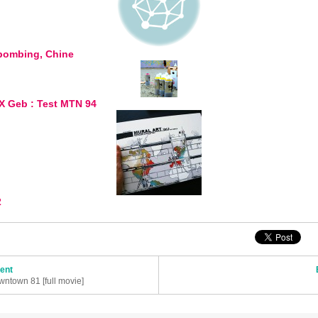
bombing, Chine
X Geb : Test MTN 94
2
articles
dent
wntown 81 [full movie]