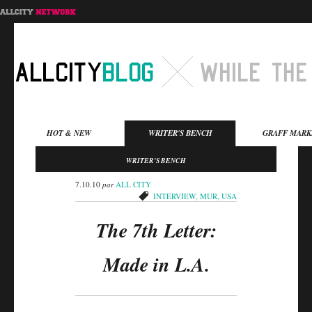
Menu principal
HOT & NEW
WRITER'S BENCH
GRAFF MARK
Aller au contenu
Aller au contenu
WRITER'S BENCH
secondaire
principal
7.10.10
par
ALL CITY
INTERVIEW
,
MUR
,
USA
The 7th Letter:
Made in L.A.