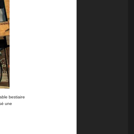
able bestiaire
isé une