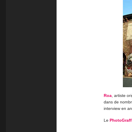
Roa
, artiste o
dans de nombre
interview en an
Le
PhotoGraff 