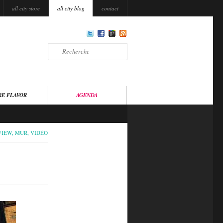
all city store
all city blog
contact
Recherche
RE FLAVOR
AGENDA
VIEW
,
MUR
,
VIDÉO