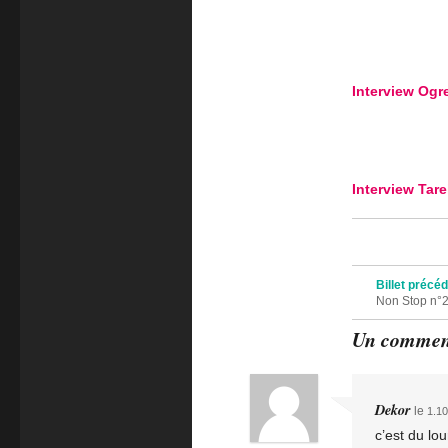
Interview Ogr
Interview Tar
Navigation des 
Billet précé
Non Stop n°
Un commen
Dekor
le
1.10
c’est du lou