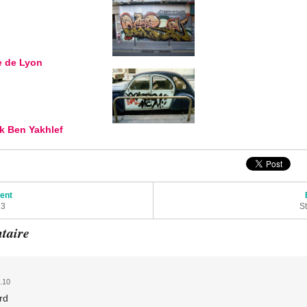
e de Lyon
ek Ben Yakhlef
articles
dent
23
St
taire
.10
rd