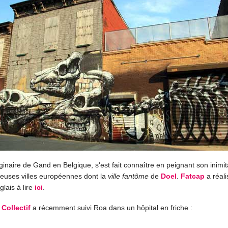
riginaire de Gand en Belgique, s'est fait connaître en peignant son inimit
uses villes européennes dont la
ville fantôme
de
Doel
.
Fatcap
a réal
glais à lire
ici
.
Collectif
a récemment suivi Roa dans un hôpital en friche :