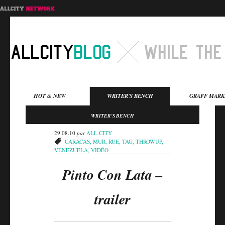
Menu principal
HOT & NEW
WRITER'S BENCH
GRAFF MARK
Aller au contenu
Aller au contenu
WRITER'S BENCH
secondaire
principal
29.08.10
par
ALL CITY
CARACAS
,
MUR
,
RUE
,
TAG
,
THROWUP
,
VENEZUELA
,
VIDÉO
Pinto Con Lata –
trailer