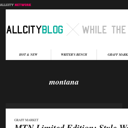
Menu principal
HOT & NEW
WRITER'S BENCH
GRAFF MARK
Aller au contenu
Aller au contenu
secondaire
principal
montana
GRAFF MARKET
MTN Limited Edition: Style W