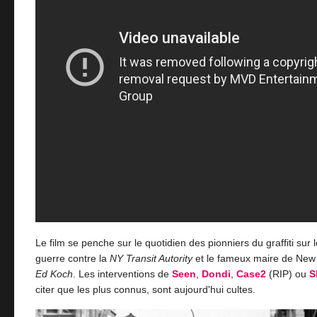
Le film se penche sur le quotidien des pionniers du graffiti sur 
guerre contre la
NY Transit Autority
et le fameux maire de New 
Ed Koch
. Les interventions de
Seen
,
Dondi
,
Case2
(RIP) ou
S
citer que les plus connus, sont aujourd'hui cultes.