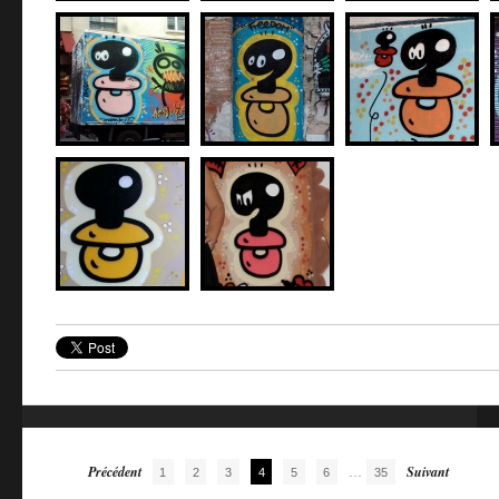
Navigation des articles
Précédent
...
Suivant
1
2
3
4
5
6
35