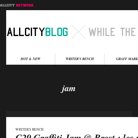
Menu principal
HOT & NEW
WRITER'S BENCH
GRAFF MARK
Aller au contenu
Aller au contenu
secondaire
principal
jam
WRITER'S BENCH
C29 Graffiti Jam @ Brest : les 