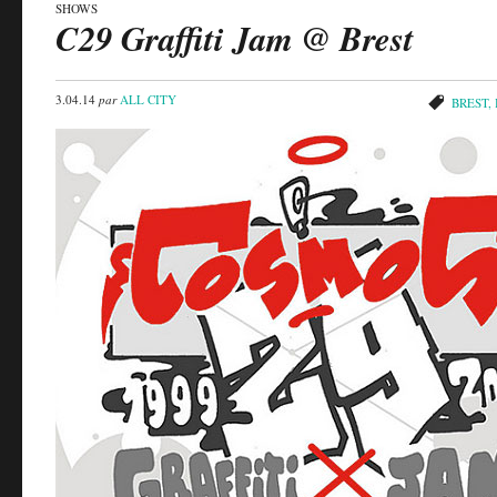
SHOWS
C29 Graffiti Jam @ Brest
3.04.14
par
ALL CITY
BREST
,