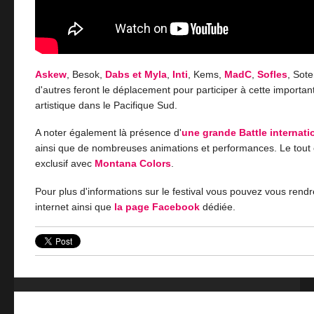
Askew
, Besok,
Dabs et Myla
,
Inti
, Kems,
MadC
,
Sofles
, Sot
d'autres feront le déplacement pour participer à cette importan
artistique dans le Pacifique Sud.
A noter également là présence d'
une grande Battle internati
ainsi que de nombreuses animations et performances. Le tout 
exclusif avec
Montana Colors
.
Pour plus d'informations sur le festival vous pouvez vous rend
internet ainsi que
la page Facebook
dédiée.