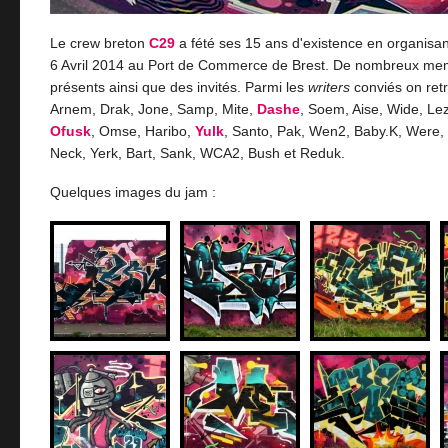
Le crew breton
C29
a fété ses 15 ans d'existence en organisa
6 Avril 2014 au Port de Commerce de Brest. De nombreux mem
présents ainsi que des invités. Parmi les
writers
conviés on retr
Arnem, Drak, Jone, Samp, Mite,
Dashe
, Soem, Aise, Wide, Le
Ofusk
, Omse, Haribo,
Yulk
, Santo, Pak, Wen2, Baby.K, Were,
Neck, Yerk, Bart, Sank, WCA2, Bush et Reduk.
Quelques images du jam :