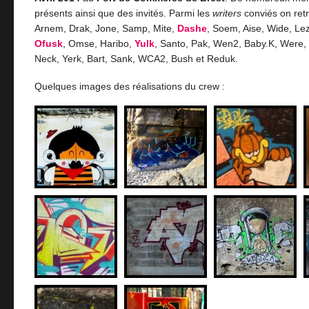
présents ainsi que des invités. Parmi les
writers
conviés on retr
Arnem, Drak, Jone, Samp, Mite,
Dashe
, Soem, Aise, Wide, Le
Ofusk
, Omse, Haribo,
Yulk
, Santo, Pak, Wen2, Baby.K, Were,
Neck, Yerk, Bart, Sank, WCA2, Bush et Reduk.
Quelques images des réalisations du crew :