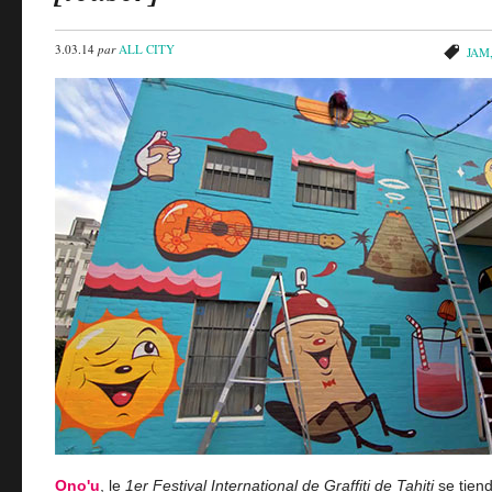
3.03.14
par
ALL CITY
JAM
Ono'u
, le
1er Festival International de Graffiti de Tahiti
se tiend