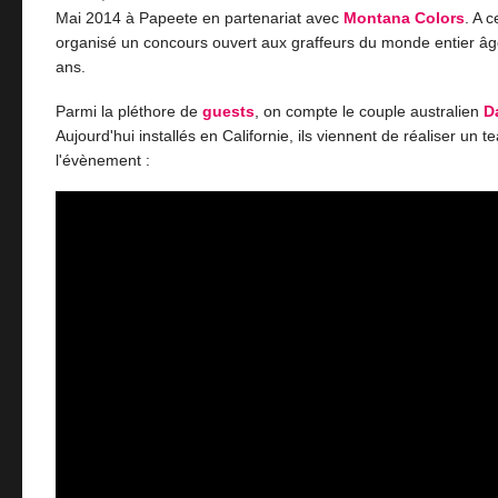
Mai 2014 à Papeete en partenariat avec
Montana Colors
. A 
organisé un concours ouvert aux graffeurs du monde entier âg
ans.
Parmi la pléthore de
guests
, on compte le couple australien
D
Aujourd'hui installés en Californie, ils viennent de réaliser un t
l'évènement :