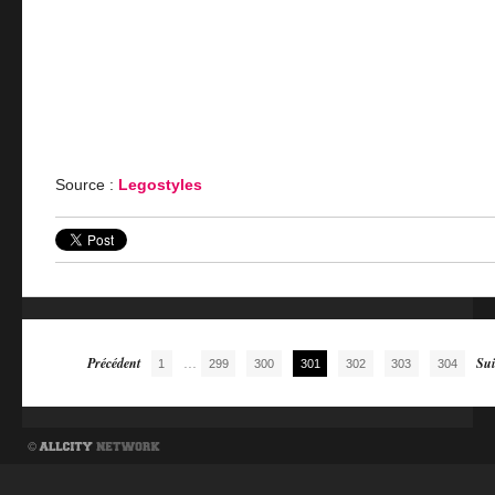
Source :
Legostyles
Navigation des articles
Précédent
...
Sui
1
299
300
301
302
303
304