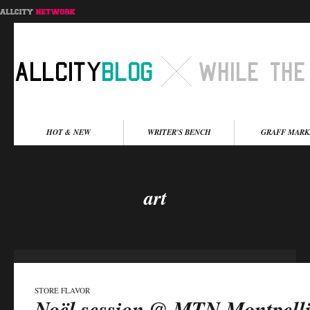
Menu principal
HOT & NEW
WRITER'S BENCH
GRAFF MARK
Aller au contenu
Aller au contenu
secondaire
principal
art
STORE FLAVOR
Noël session @ MTN Montpelli