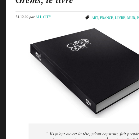
24.12.09
par
ALL CITY
ART
,
FRANCE
,
LIVRE
,
MUR
,
P
” Ils m'ont ouvert la tête, m'ont construit, fait prendr