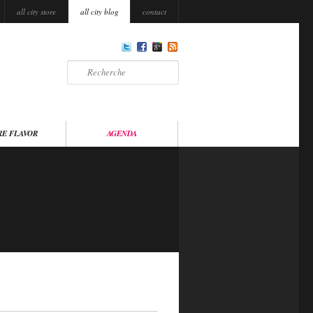
all city store
all city blog
contact
Recherche
RE FLAVOR
AGENDA